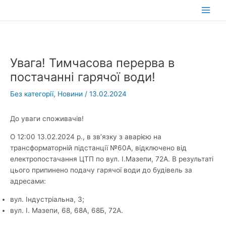
Перейти
до
Main
вмісту
Men
Увага! Тимчасова перерва в
постачанні гарячої води!
Без категорії
,
Новини
/
13.02.2024
До уваги споживачів!
О 12:00 13.02.2024 р., в зв’язку з аварією на
трансформаторній підстанції №60А, відключено від
електропостачання ЦТП по вул. І.Мазепи, 72А. В результаті
цього припинено подачу гарячої води до будівель за
адресами:
вул. Індустріальна, 3;
вул. І. Мазепи, 68, 68А, 68Б, 72А.