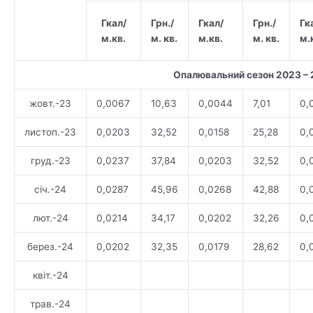
Гкал/
Грн./
Гкал/
Грн./
Гк
м.кв.
м. кв.
м.кв.
м. кв.
м.
Опалювальний сезон 2023 –
жовт.-23
0,0067
10,63
0,0044
7,01
0,
листоп.-23
0,0203
32,52
0,0158
25,28
0,
груд.-23
0,0237
37,84
0,0203
32,52
0,
січ.-24
0,0287
45,96
0,0268
42,88
0,
лют.-24
0,0214
34,17
0,0202
32,26
0,
берез.-24
0,0202
32,35
0,0179
28,62
0,
квіт.-24
трав.-24