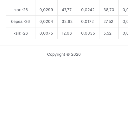
лют.-26
0,0299
47,77
0,0242
38,70
0,
берез.-26
0,0204
32,62
0,0172
27,52
0,
квіт.-26
0,0075
12,06
0,0035
5,52
0,
Copyright © 2026