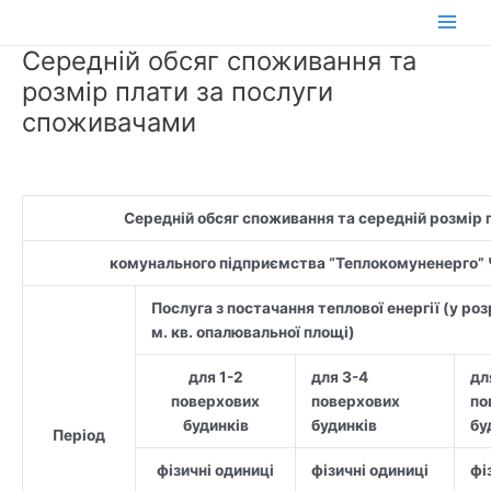
Перейти
до
Main
Середній обсяг споживання та
вмісту
Men
розмір плати за послуги
споживачами
Середній обсяг споживання та середній розмір 
комунального підприємства “Теплокомуненерго” Ч
Послуга з постачання теплової енергії (у роз
м. кв. опалювальної площі)
для 1-2
для 3-4
дл
поверхових
поверхових
по
будинків
будинків
бу
Період
фізичні одиниці
фізичні одиниці
фі