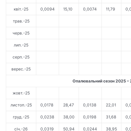
квіт.-25
0,0094
15,10
0,0074
11,79
0,
трав.-25
черв.-25
лип.-25
серп.-25
верес.-25
Опалювальний сезон 2025 –
жовт.-25
листоп.-25
0,0178
28,47
0,0138
22,01
0,
груд.-25
0,0238
38,00
0,0198
31,68
0,
січ.-26
0,0319
50,94
0,0244
38,95
0,