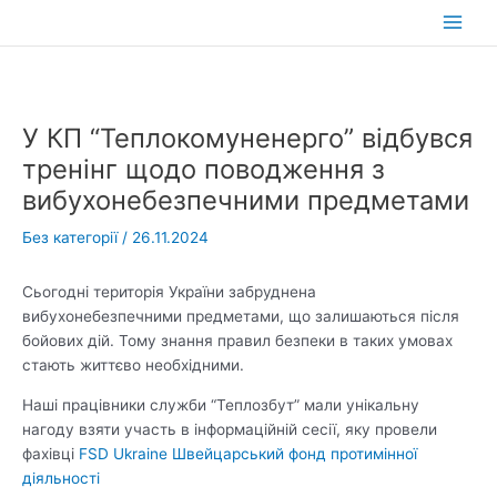
Перейти
до
Main
вмісту
Men
У КП “Теплокомуненерго” відбувся
тренінг щодо поводження з
вибухонебезпечними предметами
Без категорії
/
26.11.2024
Сьогодні територія України забруднена
вибухонебезпечними предметами, що залишаються після
бойових дій. Тому знання правил безпеки в таких умовах
стають життєво необхідними.
Наші працівники служби “Теплозбут” мали унікальну
нагоду взяти участь в інформаційній сесії, яку провели
фахівці
FSD Ukraine Швейцарський фонд протимінної
діяльності