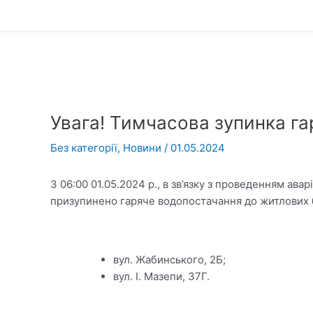
Перейти
до
вмісту
Увага! Тимчасова зупинка г
Без категорії
,
Новини
/
01.05.2024
З 06:00 01.05.2024 р., в зв’язку з проведенням ав
призупинено гаряче водопостачання до житлових б
вул. Жабинського, 2Б;
вул. І. Мазепи, 37Г.