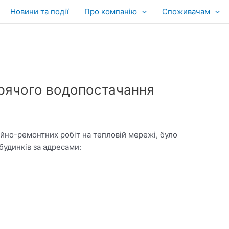
Новини та події
Про компанію
Споживачам
арячого водопостачання
арійно-ремонтних робіт на тепловій мережі, було
удинків за адресами: